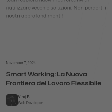
riutilizzare vecchie soluzioni. Non perderti i
Our Process
nostri approfondimenti!
Blog
November 7, 2024
Smart Working: La Nuova
Our offices
Frontiera del Lavoro Flessibile
Contatti
Verona, Italia
Published
Author
Viraj P.
viraj.perera@outlook.com
Web Developer