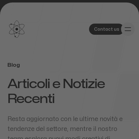
Contact us
Contact us
Blog
-
Our Work
Articoli e Notizie
Recenti
About Us
Resta aggiornato con le ultime novità e
tendenze del settore, mentre il nostro
team esplora nuovi modi creativi di