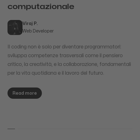
computazionale
Published
Author
Viraj P.
Web Developer
Il coding non è solo per diventare programmatori:
sviluppa competenze trasversali come il pensiero
critico, la creatività, e la collaborazione, fondamentali
per la vita quotidiana e il lavoro del futuro.
Read more