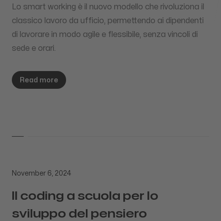
Lo smart working è il nuovo modello che rivoluziona il
Collaborazione
Lavoriamo con clienti e partner in tutto il mondo.
classico lavoro da ufficio, permettendo ai dipendenti
di lavorare in modo agile e flessibile, senza vincoli di
sede e orari.
Follow us
Read more
November 6, 2024
Il coding a scuola per lo
sviluppo del pensiero