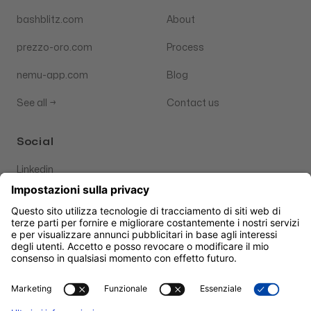
bashblitz.com
About
prezzo-oro.com
Process
nemu-app.com
Blog
See all
→
Contact us
Social
Linkedin
GitHub
Instagram
Buy me a Coffee ☕