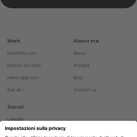
Work
About me
bashblitz.com
About
prezzo-oro.com
Process
nemu-app.com
Blog
See all
→
Contact us
Social
Linkedin
GitHub