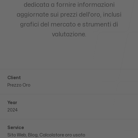
dedicata a fornire informazioni
aggiornate sui prezzi dell'oro, inclusi
Our Process
grafici del mercato e strumenti di
valutazione.
Blog
Client
Prezzo Oro
Our offices
Year
2024
Contatti
Verona, Italia
viraj.perera@outlook.com
Service
Sito Web, Blog, Calcolatore oro usato