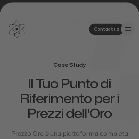
Contact us
Contact us
Case Study
-
Our Work
Il Tuo Punto di
Riferimento per i
Prezzi dell'Oro
About Us
Prezzo Oro è una piattaforma completa